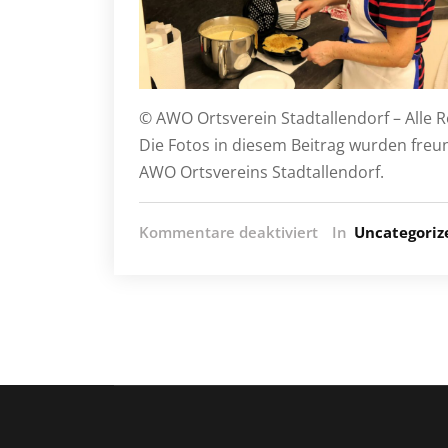
© AWO Ortsverein Stadtallendorf – Alle 
Die Fotos in diesem Beitrag wurden freun
AWO Ortsvereins Stadtallendorf.
für
Kommentare deaktiviert
In
Uncategoriz
Heringsessen
am
14.02.2024